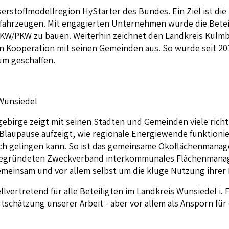
rstoffmodellregion HyStarter des Bundes. Ein Ziel ist di
tzfahrzeugen. Mit engagierten Unternehmen wurde die Bet
LKW/PKW zu bauen. Weiterhin zeichnet den Landkreis Kulmb
 in Kooperation mit seinen Gemeinden aus. So wurde seit 2
um geschaffen.
lgebirge zeigt mit seinen Städten und Gemeinden viele ric
ls Blaupause aufzeigt, wie regionale Energiewende funktion
isch gelingen kann. So ist das gemeinsame Ökoflächenmanag
gegründeten Zweckverband interkommunales Flächenmana
meinsam und vor allem selbst um die kluge Nutzung ihrer 
llvertretend für alle Beteiligten im Landkreis Wunsiedel 
tschätzung unserer Arbeit - aber vor allem als Ansporn für 