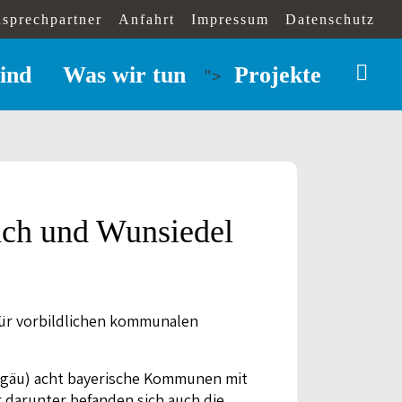
sprechpartner
Anfahrt
Impressum
Datenschutz
ind
Was wir tun
Projekte
">
ch und Wunsiedel
für vorbildlichen kommunalen
llgäu) acht bayerische Kommunen mit
 darunter befanden sich auch die