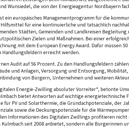
nd Wunsiedel, die von der Energieagentur Nordbayern fac
ist ein europäisches Managementprogramm für die kommunal
ilfsmittel für eine kontinuierliche und tatsächlich nachha
nehmenden Städten, Gemeinden und Landkreisen Begleitung 
utzpolitischen Zielen und Maßnahmen. Bei einer erfolgreic
eichnung mit dem European Energy Award. Dafür müssen 50
n Handlungsfeldern erreicht werden.
rnen Audit auf 56 Prozent. Zu den Handlungsfeldern zäh
de und Anlagen, Versorgung und Entsorgung, Mobilität, 
inbindung von Bürgern, Unternehmen und weiteren Akteur
gitalen Energie-Zwilling absoluter Vorreiter“, betonte Umw
Kulmbach bietet Antworten auf wichtige energietechnische 
e für PV und Solarthermie, die Gründachpotenziale, der J
nziale sowie die Deckungspotenziale für die Wärmepumpe
len Informationen des Digitalen Zwillings profitieren nicht
 Kulmbach seit 2008 anbietet, sondern alle Bürgerinnen u