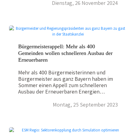
Umwelt und Verbraucherschutz Thorsten
Dienstag, 26 November 2024
Glauber hat in Scheidegg (Allgäu) acht
bayerische Kommunen mit dem European
Energy Award für ihre besonderen
Leistungen beim Klimaschutz
ausgezeichnet. Dar darunter befanden sich
auch die oberfränkischen Landkreise
Bürgermeisterappell: Mehr als 400
Kulmbach und Wunsiedel, die von der
Energieagentur Nordbayern fachlich
Gemeinden wollen schnelleren Ausbau der
betreut wurden. Der European Energy
Erneuerbaren
Award, kurz eea, ist ein europäisches
Mehr als 400 Bürgermeisterinnen und
Managementprogramm für die kommunale
Bürgermeister aus ganz Bayern haben im
Klimaschutzpolitik, das sich bereits in
Sommer einen Appell zum schnelleren
zahlreichen Kommunen als wichtiges
Ausbau der Erneuerbaren Energien
Hilfsmittel für eine…
unterzeichnet. Mit ihren Forderungen
nach einer engagierteren Energiewende
Montag, 25 September 2023
war eine Abordnung im August bei
Ministerpräsident Markus Söder, im
Nachgang gab es Mitte September einen
längeren Austausch in der Bayerischen