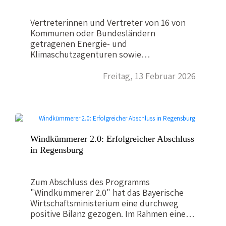
Vertreterinnen und Vertreter von 16 von
Kommunen oder Bundesländern
getragenen Energie- und
Klimaschutzagenturen sowie
Beratungsunternehmen aus dem ganzen
Bundesgebiet haben zur Jahreswende den
Freitag, 13 Februar 2026
Verein Klimakommune Deutschland e. V.
aus der Taufe gehoben. Ziel des neuen
Vereins, in dem auch die Energieagentur
Nordbayern Mitglied ist, ist es, Kommunen
in ganz Deutschland bei der
systematischen Umsetzung von Energie-
Windkümmerer 2.0: Erfolgreicher Abschluss
und Klimaschutzmaßnahmen besser zu
in Regensburg
unterstützen. Das Programm knüpft dabei
zum Beispiel an die international
anerkannten Standards des "European
Zum Abschluss des Programms
Energy Award" an und vergib künftig
"Windkümmerer 2.0" hat das Bayerische
die Label "Klimastadt", "Klimagemeinde"
Wirtschaftsministerium eine durchweg
und "Klimalandkreis" an engagierte
positive Bilanz gezogen. Im Rahmen einer
Kommunen in…
Abschlussveranstaltung in Regensburg