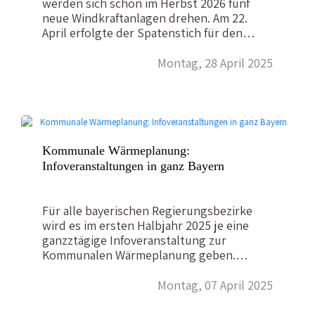
unter
roser@ea-nb.de
oder telefonisch…
werden sich schon im Herbst 2026 fünf
neue Windkraftanlagen drehen. Am 22.
April erfolgte der Spatenstich für den
Bürgerwindpark Weißenbrunn-
Gössersdorf, der mit einer Gesamtleistung
Montag, 28 April 2025
von 34 Megawatt einen wesentlichen
Beitrag zur Sicherstellung einer
ökologischen Stromversorgung an
der Nahtstelle der Landkreise Kronach und
Kulmbach leisten wird. Der Weißenbrunner
Bürgermeister Jörg Neubauer freute sich,
Kommunale Wärmeplanung:
dass nach intensiver, fast fünfjähriger
Infoveranstaltungen in ganz Bayern
Vorbereitung nun endlich mit dem Bau
begonnen werden kann. Hubert Treml-
Franz von der Energieagentur Nordbayern
Für alle bayerischen Regierungsbezirke
stand der Gemeinde im Auftrag der
wird es im ersten Halbjahr 2025 je eine
Bayerischen Staatsregierung als
ganzztägige Infoveranstaltung zur
"Windkümmerer" zur Seite, Diplom-
Kommunalen Wärmeplanung geben.
Ingenieurin Mariella…
Zahlreiche Organisationen, darunter auch
die Energieagentur Nordbayern,
Montag, 07 April 2025
informieren bei dieser Gelegenheit
ausführlich über den Ablauf und die