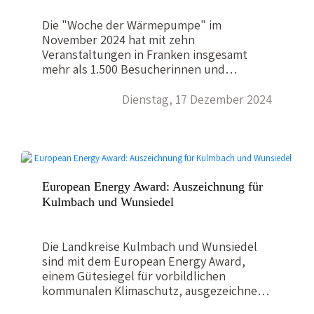
umlagert und die Vorträge und
Erfahrungsberichte stießen auf großes
Die "Woche der Wärmepumpe" im
Interesse. Das Feedback war durchweg
November 2024 hat mit zehn
sehr positiv, die Veranstaltungsreihe…
Veranstaltungen in Franken insgesamt
mehr als 1.500 Besucherinnen und
Besucher angezogen. In zahlreichen
Vorträgen, Erfahrungsberichten und
Dienstag, 17 Dezember 2024
Einzelgesprächen konnten wir die
gängigsten Vorurteile im Bezug auf eine
Schlüsseltechnologie der Wärmewende
abbauen und zeigen: Die Wärmepumpe
funktioniert - auch im Altbau! Hier finden
Sie die wichtigsten Präsentationen und
European Energy Award: Auszeichnung für
Erfahrungsberichte aus Ober-, Mittel- und
Kulmbach und Wunsiedel
Unterfranken zum Download, jeweils eine
ZIP-Datei pro Veranstaltung.(Wenn eine
Präsentation nicht im Paket enthalten ist,
Die Landkreise Kulmbach und Wunsiedel
liegt es in der Regel daran, dass der
sind mit dem European Energy Award,
Referent seine Folien nicht zum
einem Gütesiegel für vorbildlichen
allgemeinen…
kommunalen Klimaschutz, ausgezeichnet
worden. Bayerns Staatsminister für