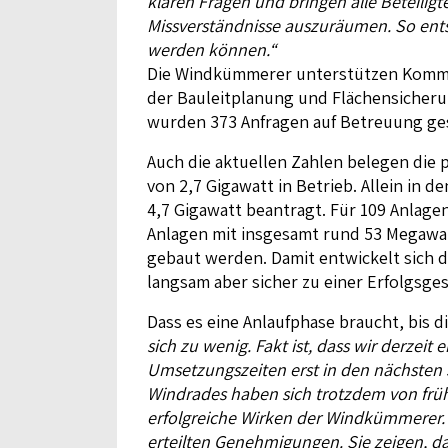
klären Fragen und bringen alle Beteiligt
Missverständnisse auszuräumen. So ents
werden können.“
Die Windkümmerer unterstützen Kommune
der Bauleitplanung und Flächensicherung
wurden 373 Anfragen auf Betreuung gest
Auch die aktuellen Zahlen belegen die 
von 2,7 Gigawatt in Betrieb. Allein in
4,7 Gigawatt beantragt. Für 109 Anlag
Anlagen mit insgesamt rund 53 Megawat
gebaut werden. Damit entwickelt sich 
langsam aber sicher zu einer Erfolgsges
Dass es eine Anlaufphase braucht, bis d
sich zu wenig. Fakt ist, dass wir derze
Umsetzungszeiten erst in den nächsten 
Windrades haben sich trotzdem von frü
erfolgreiche Wirken der Windkümmerer. 
erteilten Genehmigungen. Sie zeigen, d