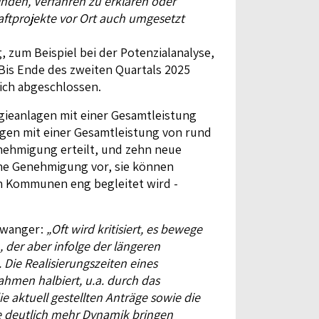
inden, Verfahren zu erklären oder
ftprojekte vor Ort auch umgesetzt
zum Beispiel bei der Potenzialanalyse,
 Bis Ende des zweiten Quartals 2025
eich abgeschlossen.
rgieanlagen mit einer Gesamtleistung
lagen mit einer Gesamtleistung von rund
enehmigung erteilt, und zehn neue
ine Genehmigung vor, sie können
on Kommunen eng begleitet wird -
Aiwanger:
„Oft wird kritisiert, es bewege
 der aber infolge der längeren
Die Realisierungszeiten eines
nahmen halbiert,
u.a.
durch das
aktuell gestellten Anträge sowie die
re deutlich mehr Dynamik bringen