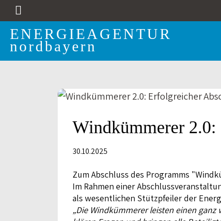
ENERGIEAGENTUR
nordbayern
(c)
Franziska
Wachtveitl,
BayStMWi
Windkümmerer 2.0: E
30.10.2025
Zum Abschluss des Programms "Windkümm
Im Rahmen einer Abschlussveranstaltu
als wesentlichen Stützpfeiler der Ener
„Die Windkümmerer leisten einen ganz w