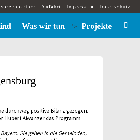
sprechpartner
Anfahrt
Impressum
Datenschutz
ind
Was wir tun
Projekte
">
gensburg
e durchweg positive Bilanz gezogen.
ter Hubert Aiwanger das Programm
 Bayern. Sie gehen in die Gemeinden,