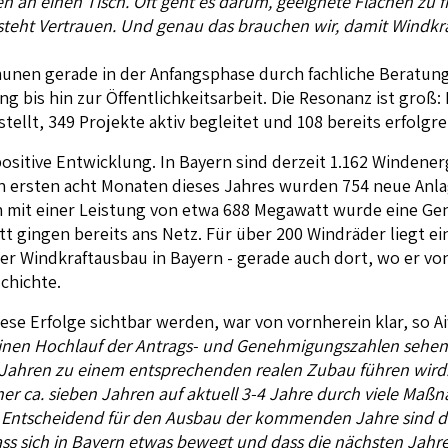
en an einen Tisch. Oft geht es darum, geeignete Flächen zu f
teht Vertrauen. Und genau das brauchen wir, damit Windkra
n gerade in der Anfangsphase durch fachliche Beratung, 
 bis hin zur Öffentlichkeitsarbeit. Die Resonanz ist groß:
ellt, 349 Projekte aktiv begleitet und 108 bereits erfolgr
positive Entwicklung. In Bayern sind derzeit 1.162 Windene
 den ersten acht Monaten dieses Jahres wurden 754 neue An
en mit einer Leistung von etwa 688 Megawatt wurde eine G
t gingen bereits ans Netz. Für über 200 Windräder liegt e
der Windkraftausbau in Bayern - gerade auch dort, wo er v
chichte.
iese Erfolge sichtbar werden, war von vornherein klar, so 
it einen Hochlauf der Antrags- und Genehmigungszahlen sehen,
Jahren zu einem entsprechenden realen Zubau führen wird. 
her
ca.
sieben Jahren auf aktuell 3-4 Jahre durch viele Maß
Entscheidend für den Ausbau der kommenden Jahre sind die 
ass sich in Bayern etwas bewegt und dass die nächsten Jah