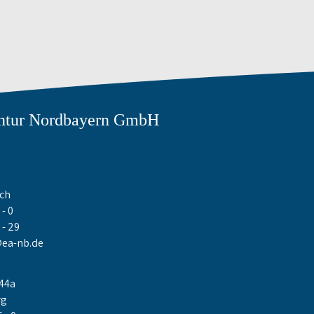
ntur Nordbayern GmbH
ch
- 0
 - 29
ea-nb.de
244a
rg