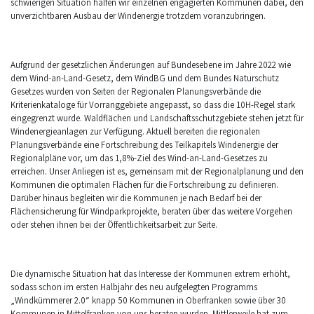
schwierigen Situation halfen wir einzelnen engagierten Kommunen dabei, den
unverzichtbaren Ausbau der Windenergie trotzdem voranzubringen.
Aufgrund der gesetzlichen Änderungen auf Bundesebene im Jahre 2022 wie
dem Wind-an-Land-Gesetz, dem WindBG und dem Bundes Naturschutz
Gesetzes wurden von Seiten der Regionalen Planungsverbände die
Kriterienkataloge für Vorranggebiete angepasst, so dass die 10H-Regel stark
eingegrenzt wurde. Waldflächen und Landschaftsschutzgebiete stehen jetzt für
Windenergieanlagen zur Verfügung. Aktuell bereiten die regionalen
Planungsverbände eine Fortschreibung des Teilkapitels Windenergie der
Regionalpläne vor, um das 1,8%-Ziel des Wind-an-Land-Gesetzes zu
erreichen. Unser Anliegen ist es, gemeinsam mit der Regionalplanung und den
Kommunen die optimalen Flächen für die Fortschreibung zu definieren.
Darüber hinaus begleiten wir die Kommunen je nach Bedarf bei der
Flächensicherung für Windparkprojekte, beraten über das weitere Vorgehen
oder stehen ihnen bei der Öffentlichkeitsarbeit zur Seite.
Die dynamische Situation hat das Interesse der Kommunen extrem erhöht,
sodass schon im ersten Halbjahr des neu aufgelegten Programms
„Windkümmerer 2.0“ knapp 50 Kommunen in Oberfranken sowie über 30
Kommunen in Mittelfranken von uns beraten wurden. Mittlerweile hat zum